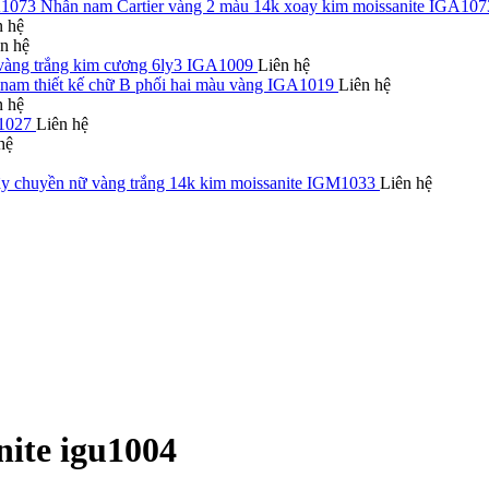
Nhẫn nam Cartier vàng 2 màu 14k xoay kim moissanite IGA107
n hệ
n hệ
àng trắng kim cương 6ly3 IGA1009
Liên hệ
nam thiết kế chữ B phối hai màu vàng IGA1019
Liên hệ
n hệ
M1027
Liên hệ
hệ
y chuyền nữ vàng trắng 14k kim moissanite IGM1033
Liên hệ
nite igu1004