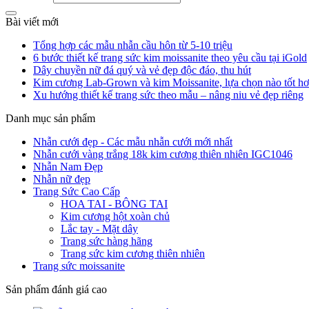
Bài viết mới
Tổng hợp các mẫu nhẫn cầu hôn từ 5-10 triệu
6 bước thiết kế trang sức kim moissanite theo yêu cầu tại iGold
Dây chuyền nữ đá quý và vẻ đẹp độc đáo, thu hút
Kim cương Lab-Grown và kim Moissanite, lựa chọn nào tốt h
Xu hướng thiết kế trang sức theo mẫu – nâng niu vẻ đẹp riêng
Danh mục sản phẩm
Nhẫn cưới đẹp - Các mẫu nhẫn cưới mới nhất
Nhẫn cưới vàng trắng 18k kim cương thiên nhiên IGC1046
Nhẫn Nam Đẹp
Nhẫn nữ đẹp
Trang Sức Cao Cấp
HOA TAI - BÔNG TAI
Kim cương hột xoàn chủ
Lắc tay - Mặt dây
Trang sức hàng hãng
Trang sức kim cương thiên nhiên
Trang sức moissanite
Sản phẩm đánh giá cao