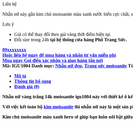
Liên hệ
Nhẫn nữ này gắn kim chủ moissanite màu xanh nước biển cực chất, sẽ
Lưu ý
Giá có thể thay đổi theo giá vàng thời điểm hiện tại.
Đổi size trong 24h
tại hệ thống cửa hàng Phố Trang Sức.
09xxxxxxxx
Hoặc liên hệ ngay để mua hàng và nhận tư vấn miễn phí
Mua ngay
Gọi điện xác nhận và giao hàng tận nơi
Mã:
IGU1004
Danh mục:
Nhẫn nữ đẹp
,
Trang sức moissanite
Từ
Mô tả
Thông tin bổ sung
Đánh giá (0)
Nhẫn nữ vàng trắng 14k moissanite igu1004 này với thiết kế ổ kế
Với việc kết toàn bộ
kim moissanite
thì nhẫn nữ này là một sản p
Kim chủ moissanite màu xanh hero sẽ giúp bạn luôn nổi bật giữ