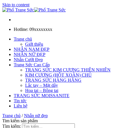
Skip to content
Hotline: 09xxxxxxxx
Trang chủ
Giới thiệu
NHẪN NAM ĐẸP
NHẪN NỮ ĐẸP
Nhẫn Cưới Đẹp
Trang Sức Cao Cấp
TRANG SỨC KIM CƯƠNG THIÊN NHIÊN
KIM CƯƠNG (HỘT XOÀN) CHỦ
TRANG SỨC HÀNG HÃNG
Lắc tay – Mặt dây
Hoa tai – Bông tai
TRANG SỨC MOISSANITE
Tin tức
Liên hệ
Trang chủ
/
Nhẫn nữ đẹp
Tim kiếm sản phẩm
Tìm kiếm: