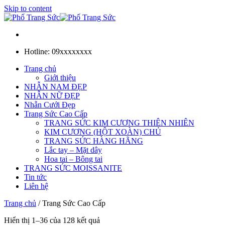
Skip to content
Hotline: 09xxxxxxxx
Trang chủ
Giới thiệu
NHẪN NAM ĐẸP
NHẪN NỮ ĐẸP
Nhẫn Cưới Đẹp
Trang Sức Cao Cấp
TRANG SỨC KIM CƯƠNG THIÊN NHIÊN
KIM CƯƠNG (HỘT XOÀN) CHỦ
TRANG SỨC HÀNG HÃNG
Lắc tay – Mặt dây
Hoa tai – Bông tai
TRANG SỨC MOISSANITE
Tin tức
Liên hệ
Trang chủ
/
Trang Sức Cao Cấp
Hiển thị 1–36 của 128 kết quả