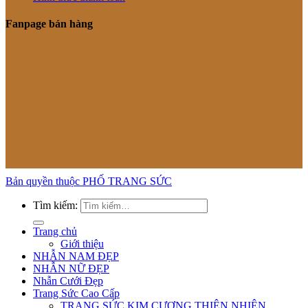
Fanpage bán hàng
Bản quyền thuộc PHỐ TRANG SỨC
Tìm kiếm:
Trang chủ
Giới thiệu
NHẪN NAM ĐẸP
NHẪN NỮ ĐẸP
Nhẫn Cưới Đẹp
Trang Sức Cao Cấp
TRANG SỨC KIM CƯƠNG THIÊN NHIÊN