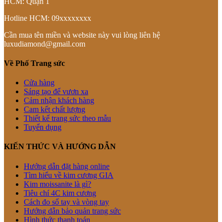
HCM: Quận 1
Hotline HCM: 09xxxxxxxx
Cần mua tên miền và website này vui lòng liên hệ
luxudiamond@gmail.com
Về Phố Trang sức
Cửa hàng
Sáng tạo để vươn xa
Cảm nhận khách hàng
Cam kết chất lượng
Thiết kế trang sức theo mẫu
Tuyển dụng
KIẾN THỨC VÀ HƯỚNG DẪN
Hướng dẫn đặt hàng online
Tìm hiểu về kim cương GIA
Kim moissanite là gì?
Tiêu chí 4C kim cương
Cách đo số tay và vòng tay
Hướng dẫn bảo quản trang sức
Hình thức thanh toán