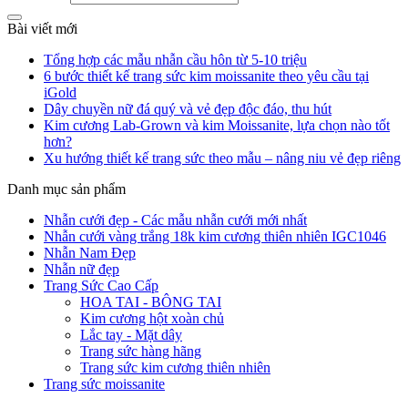
Bài viết mới
Tổng hợp các mẫu nhẫn cầu hôn từ 5-10 triệu
6 bước thiết kế trang sức kim moissanite theo yêu cầu tại
iGold
Dây chuyền nữ đá quý và vẻ đẹp độc đáo, thu hút
Kim cương Lab-Grown và kim Moissanite, lựa chọn nào tốt
hơn?
Xu hướng thiết kế trang sức theo mẫu – nâng niu vẻ đẹp riêng
Danh mục sản phẩm
Nhẫn cưới đẹp - Các mẫu nhẫn cưới mới nhất
Nhẫn cưới vàng trắng 18k kim cương thiên nhiên IGC1046
Nhẫn Nam Đẹp
Nhẫn nữ đẹp
Trang Sức Cao Cấp
HOA TAI - BÔNG TAI
Kim cương hột xoàn chủ
Lắc tay - Mặt dây
Trang sức hàng hãng
Trang sức kim cương thiên nhiên
Trang sức moissanite