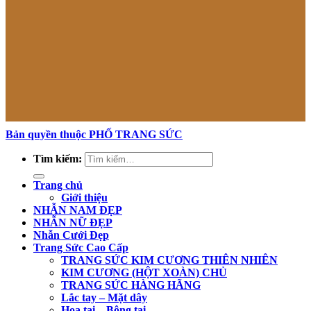
Bản quyền thuộc PHỐ TRANG SỨC
Tìm kiếm:
Trang chủ
Giới thiệu
NHẪN NAM ĐẸP
NHẪN NỮ ĐẸP
Nhẫn Cưới Đẹp
Trang Sức Cao Cấp
TRANG SỨC KIM CƯƠNG THIÊN NHIÊN
KIM CƯƠNG (HỘT XOÀN) CHỦ
TRANG SỨC HÀNG HÃNG
Lắc tay – Mặt dây
Hoa tai – Bông tai