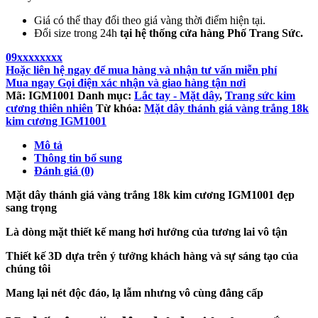
Giá có thể thay đổi theo giá vàng thời điểm hiện tại.
Đổi size trong 24h
tại hệ thống cửa hàng Phố Trang Sức.
09xxxxxxxx
Hoặc liên hệ ngay để mua hàng và nhận tư vấn miễn phí
Mua ngay
Gọi điện xác nhận và giao hàng tận nơi
Mã:
IGM1001
Danh mục:
Lắc tay - Mặt dây
,
Trang sức kim
cương thiên nhiên
Từ khóa:
Mặt dây thánh giá vàng trắng 18k
kim cương IGM1001
Mô tả
Thông tin bổ sung
Đánh giá (0)
Mặt dây thánh giá vàng trắng 18k kim cương IGM1001 đẹp
sang trọng
Là dòng mặt thiết kế mang hơi hướng của tương lai vô tận
Thiết kế 3D dựa trên ý tưởng khách hàng và sự sáng tạo của
chúng tôi
Mang lại nét độc đáo, lạ lẫm nhưng vô cùng đẳng cấp