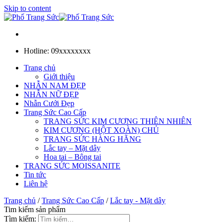
Skip to content
Hotline: 09xxxxxxxx
Trang chủ
Giới thiệu
NHẪN NAM ĐẸP
NHẪN NỮ ĐẸP
Nhẫn Cưới Đẹp
Trang Sức Cao Cấp
TRANG SỨC KIM CƯƠNG THIÊN NHIÊN
KIM CƯƠNG (HỘT XOÀN) CHỦ
TRANG SỨC HÀNG HÃNG
Lắc tay – Mặt dây
Hoa tai – Bông tai
TRANG SỨC MOISSANITE
Tin tức
Liên hệ
Trang chủ
/
Trang Sức Cao Cấp
/
Lắc tay - Mặt dây
Tim kiếm sản phẩm
Tìm kiếm: