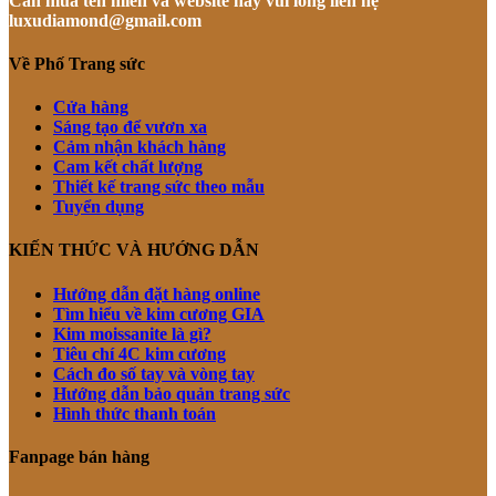
Cần mua tên miền và website này vui lòng liên hệ
luxudiamond@gmail.com
Về Phố Trang sức
Cửa hàng
Sáng tạo để vươn xa
Cảm nhận khách hàng
Cam kết chất lượng
Thiết kế trang sức theo mẫu
Tuyển dụng
KIẾN THỨC VÀ HƯỚNG DẪN
Hướng dẫn đặt hàng online
Tìm hiểu về kim cương GIA
Kim moissanite là gì?
Tiêu chí 4C kim cương
Cách đo số tay và vòng tay
Hướng dẫn bảo quản trang sức
Hình thức thanh toán
Fanpage bán hàng