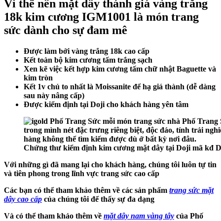
Vì thế nên mặt dây thánh giá vàng trắng
18k kim cương IGM1001 là món trang
sức dành cho sự đam mê
Được làm bởi vàng trắng 18k cao cấp
Kết toàn bộ kim cương tấm trắng sạch
Xen kẽ việc kết hợp kim cương tấm chữ nhật Baguette và
kim tròn
Kết 1v chủ to nhất là Moissanite để hạ giá thành (dễ dàng
sau này nâng cấp)
Được kiểm định tại Doji cho khách hàng yên tâm
Chứng thư kiểm định kim cương mặt dây tại Doji mã kđ 
Với những gì đã mang lại cho khách hàng, chúng tôi luôn tự tin
và tiên phong trong lĩnh vực trang sức cao cấp
Các bạn có thể tham khảo thêm về các sản phẩm
trang sức mặt
dây cao cấp
của chúng tôi để thấy sự đa dạng
Và có thể tham khảo thêm về
mặt dây nam vàng tây
của Phố