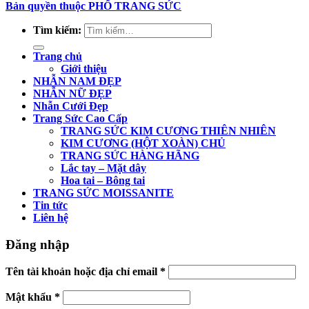
Bản quyền thuộc PHỐ TRANG SỨC
Tìm kiếm:
Trang chủ
Giới thiệu
NHẪN NAM ĐẸP
NHẪN NỮ ĐẸP
Nhẫn Cưới Đẹp
Trang Sức Cao Cấp
TRANG SỨC KIM CƯƠNG THIÊN NHIÊN
KIM CƯƠNG (HỘT XOÀN) CHỦ
TRANG SỨC HÀNG HÃNG
Lắc tay – Mặt dây
Hoa tai – Bông tai
TRANG SỨC MOISSANITE
Tin tức
Liên hệ
Đăng nhập
Tên tài khoản hoặc địa chỉ email
*
Mật khẩu
*