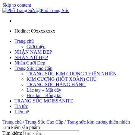
Skip to content
Hotline: 09xxxxxxxx
Trang chủ
Giới thiệu
NHẪN NAM ĐẸP
NHẪN NỮ ĐẸP
Nhẫn Cưới Đẹp
Trang Sức Cao Cấp
TRANG SỨC KIM CƯƠNG THIÊN NHIÊN
KIM CƯƠNG (HỘT XOÀN) CHỦ
TRANG SỨC HÀNG HÃNG
Lắc tay – Mặt dây
Hoa tai – Bông tai
TRANG SỨC MOISSANITE
Tin tức
Liên hệ
Trang chủ
/
Trang Sức Cao Cấp
/
Trang sức kim cương thiên nhiên
Tim kiếm sản phẩm
Tìm kiếm: