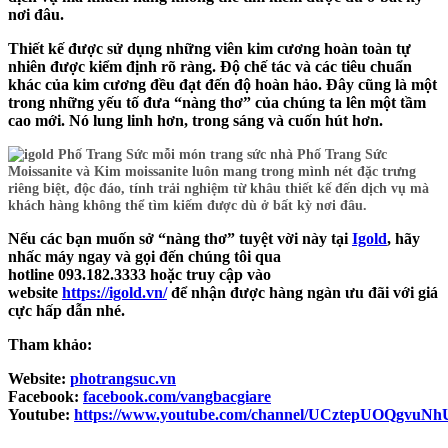
Thiết kế được sử dụng những viên kim cương hoàn toàn tự
nhiên được kiểm định rõ ràng. Độ chế tác và các tiêu chuẩn
khác của kim cương đều đạt đến độ hoàn hảo. Đây cũng là một
trong những yếu tố đưa “nàng thơ” của chúng ta lên một tầm
cao mới. Nó lung linh hơn, trong sáng và cuốn hút hơn.
Nếu các bạn muốn sở “nàng thơ” tuyệt vời này tại
Igold
, hãy
nhấc máy ngay và gọi đến chúng tôi qua
hotline
093.182.3333
hoặc truy cập vào
website
https://igold.vn/
để nhận được hàng ngàn ưu đãi với giá
cực hấp dẫn nhé.
Tham khảo:
Website:
photrangsuc.vn
Facebook:
facebook.com/vangbacgiare
Youtube:
https://www.youtube.com/channel/UCztepUOQgvuN