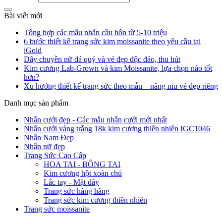
Bài viết mới
Tổng hợp các mẫu nhẫn cầu hôn từ 5-10 triệu
6 bước thiết kế trang sức kim moissanite theo yêu cầu tại
iGold
Dây chuyền nữ đá quý và vẻ đẹp độc đáo, thu hút
Kim cương Lab-Grown và kim Moissanite, lựa chọn nào tốt
hơn?
Xu hướng thiết kế trang sức theo mẫu – nâng niu vẻ đẹp riêng
Danh mục sản phẩm
Nhẫn cưới đẹp - Các mẫu nhẫn cưới mới nhất
Nhẫn cưới vàng trắng 18k kim cương thiên nhiên IGC1046
Nhẫn Nam Đẹp
Nhẫn nữ đẹp
Trang Sức Cao Cấp
HOA TAI - BÔNG TAI
Kim cương hột xoàn chủ
Lắc tay - Mặt dây
Trang sức hàng hãng
Trang sức kim cương thiên nhiên
Trang sức moissanite