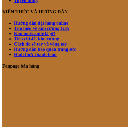
Tuyển dụng
KIẾN THỨC VÀ HƯỚNG DẪN
Hướng dẫn đặt hàng online
Tìm hiểu về kim cương GIA
Kim moissanite là gì?
Tiêu chí 4C kim cương
Cách đo số tay và vòng tay
Hướng dẫn bảo quản trang sức
Hình thức thanh toán
Fanpage bán hàng