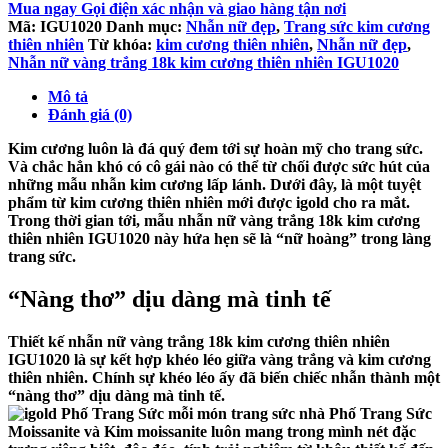
Mua ngay
Gọi điện xác nhận và giao hàng tận nơi
Mã:
IGU1020
Danh mục:
Nhẫn nữ đẹp
,
Trang sức kim cương
thiên nhiên
Từ khóa:
kim cương thiên nhiên
,
Nhẫn nữ đẹp
,
Nhẫn nữ vàng trắng 18k kim cương thiên nhiên IGU1020
Mô tả
Đánh giá (0)
Kim cương luôn là đá quý đem tới sự hoàn mỹ cho trang sức.
Và chắc hẳn khó có cô gái nào có thể từ chối được sức hút của
những mẫu nhẫn kim cương lấp lánh. Dưới đây, là một tuyệt
phẩm từ kim cương thiên nhiên mới được igold cho ra mắt.
Trong thời gian tới, mẫu
nhẫn nữ vàng trắng 18k kim cương
thiên nhiên IGU1020
này hứa hẹn sẽ là “nữ hoàng” trong làng
trang sức.
“Nàng thơ” dịu dàng mà tinh tế
Thiết kế
nhẫn nữ vàng trắng 18k kim cương thiên nhiên
IGU1020
là sự kết hợp khéo léo giữa vàng trắng và kim cương
thiên nhiên. Chính sự khéo léo ấy đã biến chiếc nhẫn thành một
“nàng thơ” dịu dàng mà tinh tế.