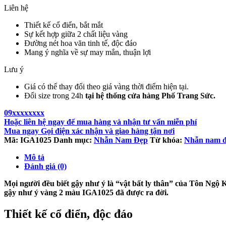
Liên hệ
Thiết kế cổ điển, bắt mắt
Sự kết hợp giữa 2 chất liệu vàng
Đường nét hoa văn tinh tế, độc đáo
Mang ý nghĩa về sự may mắn, thuận lợi
Lưu ý
Giá có thể thay đổi theo giá vàng thời điểm hiện tại.
Đổi size trong 24h
tại hệ thống cửa hàng Phố Trang Sức.
09xxxxxxxx
Hoặc liên hệ ngay để mua hàng và nhận tư vấn miễn phí
Mua ngay
Gọi điện xác nhận và giao hàng tận nơi
Mã:
IGA1025
Danh mục:
Nhẫn Nam Đẹp
Từ khóa:
Nhẫn nam 
Mô tả
Đánh giá (0)
Mọi người đều biết gậy như ý là “vật bất ly thân” của Tôn Ngộ
gậy như ý vàng 2 màu IGA1025
đã được ra đời.
Thiết kế cổ điển, độc đáo