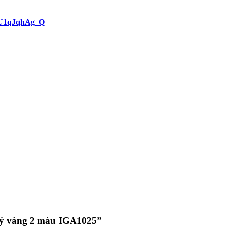
hU1qJqhAg_Q
ư ý vàng 2 màu IGA1025”