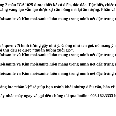
àng 2 màu IGA1025
được thiết kế cổ điển, độc đáo. Đặc biệt, chiế
 vàng vàng tạo vẫn tạo được sự cân bằng mà lại ấn tượng. Phần v
quá quen với hình tượng gậy như ý. Giống như tên gọi, nó mang ý n
ọi thứ đều sẽ được “thuận buồm xuôi gió”.
ăng lực “thần kỳ” sẽ giúp bạn tránh khỏi những điều xấu, bảo vệ
hãy nhấc máy ngay và gọi đến chúng tôi qua hotline
093.182.3333
h