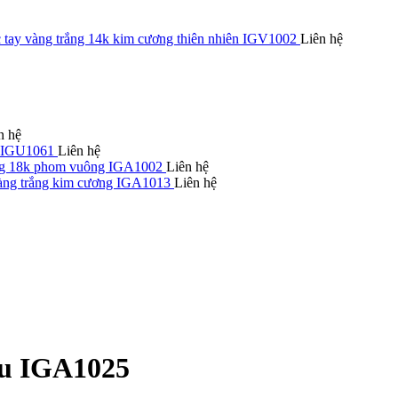
 tay vàng trắng 14k kim cương thiên nhiên IGV1002
Liên hệ
n hệ
d IGU1061
Liên hệ
ng 18k phom vuông IGA1002
Liên hệ
àng trắng kim cương IGA1013
Liên hệ
àu IGA1025