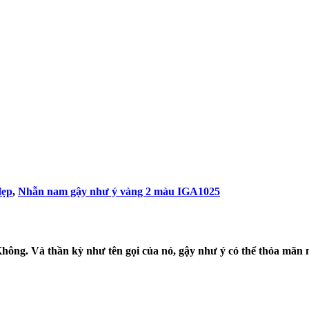
đẹp
,
Nhẫn nam gậy như ý vàng 2 màu IGA1025
 Không. Và thần kỳ như tên gọi của nó, gậy như ý có thể thỏa m