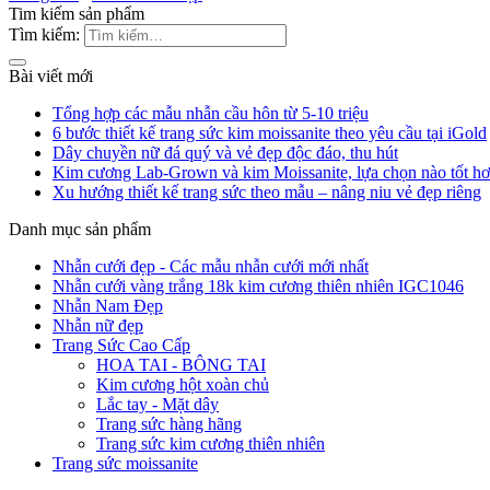
Tim kiếm sản phẩm
Tìm kiếm:
Bài viết mới
Tổng hợp các mẫu nhẫn cầu hôn từ 5-10 triệu
6 bước thiết kế trang sức kim moissanite theo yêu cầu tại iGold
Dây chuyền nữ đá quý và vẻ đẹp độc đáo, thu hút
Kim cương Lab-Grown và kim Moissanite, lựa chọn nào tốt h
Xu hướng thiết kế trang sức theo mẫu – nâng niu vẻ đẹp riêng
Danh mục sản phẩm
Nhẫn cưới đẹp - Các mẫu nhẫn cưới mới nhất
Nhẫn cưới vàng trắng 18k kim cương thiên nhiên IGC1046
Nhẫn Nam Đẹp
Nhẫn nữ đẹp
Trang Sức Cao Cấp
HOA TAI - BÔNG TAI
Kim cương hột xoàn chủ
Lắc tay - Mặt dây
Trang sức hàng hãng
Trang sức kim cương thiên nhiên
Trang sức moissanite