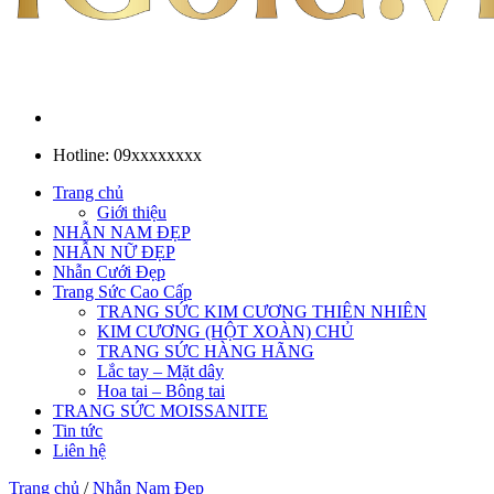
Hotline: 09xxxxxxxx
Trang chủ
Giới thiệu
NHẪN NAM ĐẸP
NHẪN NỮ ĐẸP
Nhẫn Cưới Đẹp
Trang Sức Cao Cấp
TRANG SỨC KIM CƯƠNG THIÊN NHIÊN
KIM CƯƠNG (HỘT XOÀN) CHỦ
TRANG SỨC HÀNG HÃNG
Lắc tay – Mặt dây
Hoa tai – Bông tai
TRANG SỨC MOISSANITE
Tin tức
Liên hệ
Trang chủ
/
Nhẫn Nam Đẹp