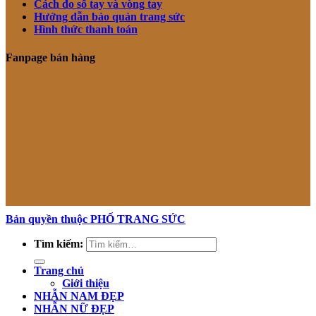
Cách đo số tay và vòng tay
Hướng dẫn bảo quản trang sức
Hình thức thanh toán
Fanpage bán hàng
Bản quyền thuộc PHỐ TRANG SỨC
Tìm kiếm:
Trang chủ
Giới thiệu
NHẪN NAM ĐẸP
NHẪN NỮ ĐẸP