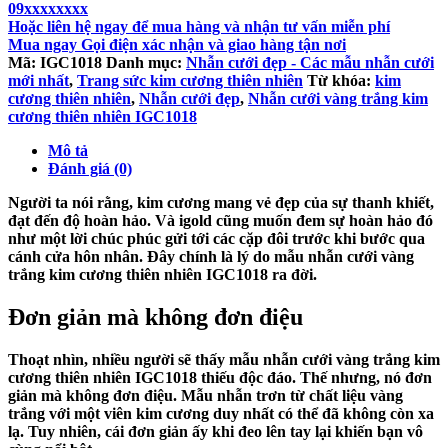
09xxxxxxxx
Hoặc liên hệ ngay để mua hàng và nhận tư vấn miễn phí
Mua ngay
Gọi điện xác nhận và giao hàng tận nơi
Mã:
IGC1018
Danh mục:
Nhẫn cưới đẹp - Các mẫu nhẫn cưới
mới nhất
,
Trang sức kim cương thiên nhiên
Từ khóa:
kim
cương thiên nhiên
,
Nhẫn cưới đẹp
,
Nhẫn cưới vàng trắng kim
cương thiên nhiên IGC1018
Mô tả
Đánh giá (0)
Người ta nói rằng, kim cương mang vẻ đẹp của sự thanh khiết,
đạt đến độ hoàn hảo. Và
igold
cũng muốn đem sự hoàn hảo đó
như một lời chúc phúc gửi tới các cặp đôi trước khi bước qua
cánh cửa hôn nhân. Đây chính là lý do mẫu
nhẫn cưới vàng
trắng kim cương thiên nhiên IGC1018
ra đời.
Đơn giản mà không đơn điệu
Thoạt nhìn, nhiều người sẽ thấy mẫu
nhẫn cưới vàng trắng kim
cương thiên nhiên IGC1018
thiếu độc đáo. Thế nhưng, nó đơn
giản mà không đơn điệu. Mẫu nhẫn trơn từ chất liệu vàng
trắng với một viên kim cương duy nhất có thể đã không còn xa
lạ. Tuy nhiên, cái đơn giản ấy khi đeo lên tay lại khiến bạn vô