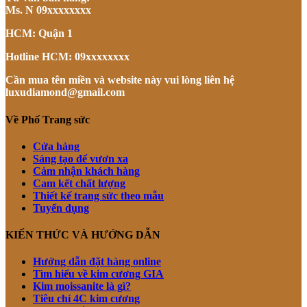
Ms. N 09xxxxxxxx
HCM: Quận 1
Hotline HCM: 09xxxxxxxx
Cần mua tên miền và website này vui lòng liên hệ
luxudiamond@gmail.com
Về Phố Trang sức
Cửa hàng
Sáng tạo để vươn xa
Cảm nhận khách hàng
Cam kết chất lượng
Thiết kế trang sức theo mẫu
Tuyển dụng
KIẾN THỨC VÀ HƯỚNG DẪN
Hướng dẫn đặt hàng online
Tìm hiểu về kim cương GIA
Kim moissanite là gì?
Tiêu chí 4C kim cương