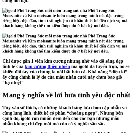
cùng nổi bật.
Chỉ được gắn 1 viên kim cương nhưng nhờ vào độ sáng đẹp
tinh tế của
kim cương thiên nhiên
mà
igold
đã tuyển trọn, nó sẽ
khiến đôi tay của chúng ta nổi bật hơn cả. Khả năng “diệu kì”
ấy cũng chính là lý do của mẫu nhẫn cưới này chưa bao giờ
“hạ nhiệt”
Mang ý nghĩa về lời hứa tình yêu độc nhất
Tùy vào sở thích, có những khách hàng lựa chọn cặp nhẫn vô
cùng lung linh, thiết kế có phần “choáng ngợp”. Nhưng bên
cạnh đó,
igold
còn muốn đem đến cho các bạn những mẫu
nhẫn không chỉ đẹp mắt mà còn có ý nghĩa sâu sắc.