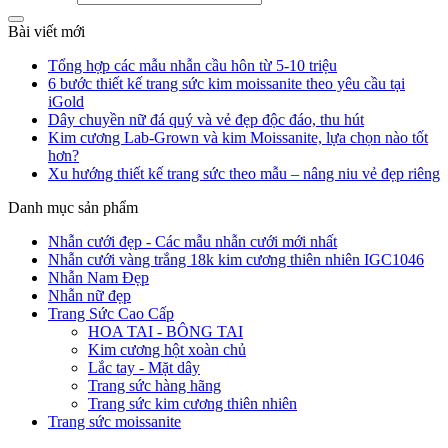
Bài viết mới
Tổng hợp các mẫu nhẫn cầu hôn từ 5-10 triệu
6 bước thiết kế trang sức kim moissanite theo yêu cầu tại
iGold
Dây chuyền nữ đá quý và vẻ đẹp độc đáo, thu hút
Kim cương Lab-Grown và kim Moissanite, lựa chọn nào tốt
hơn?
Xu hướng thiết kế trang sức theo mẫu – nâng niu vẻ đẹp riêng
Danh mục sản phẩm
Nhẫn cưới đẹp - Các mẫu nhẫn cưới mới nhất
Nhẫn cưới vàng trắng 18k kim cương thiên nhiên IGC1046
Nhẫn Nam Đẹp
Nhẫn nữ đẹp
Trang Sức Cao Cấp
HOA TAI - BÔNG TAI
Kim cương hột xoàn chủ
Lắc tay - Mặt dây
Trang sức hàng hãng
Trang sức kim cương thiên nhiên
Trang sức moissanite