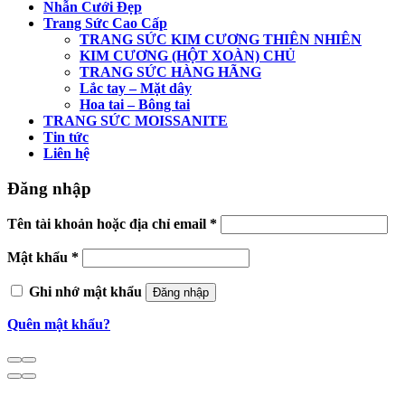
Nhẫn Cưới Đẹp
Trang Sức Cao Cấp
TRANG SỨC KIM CƯƠNG THIÊN NHIÊN
KIM CƯƠNG (HỘT XOÀN) CHỦ
TRANG SỨC HÀNG HÃNG
Lắc tay – Mặt dây
Hoa tai – Bông tai
TRANG SỨC MOISSANITE
Tin tức
Liên hệ
Đăng nhập
Tên tài khoản hoặc địa chỉ email
*
Mật khẩu
*
Ghi nhớ mật khẩu
Đăng nhập
Quên mật khẩu?