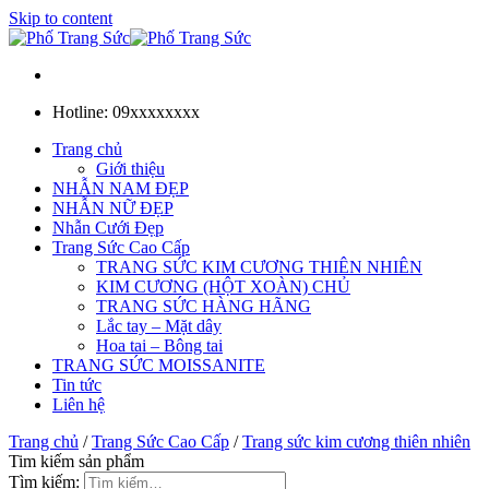
Skip to content
Hotline: 09xxxxxxxx
Trang chủ
Giới thiệu
NHẪN NAM ĐẸP
NHẪN NỮ ĐẸP
Nhẫn Cưới Đẹp
Trang Sức Cao Cấp
TRANG SỨC KIM CƯƠNG THIÊN NHIÊN
KIM CƯƠNG (HỘT XOÀN) CHỦ
TRANG SỨC HÀNG HÃNG
Lắc tay – Mặt dây
Hoa tai – Bông tai
TRANG SỨC MOISSANITE
Tin tức
Liên hệ
Trang chủ
/
Trang Sức Cao Cấp
/
Trang sức kim cương thiên nhiên
Tim kiếm sản phẩm
Tìm kiếm: