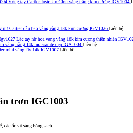
Vòng tay Cartier Juste Un Clou vàng trắng kim cương IGV1004
L
ay nữ Cartier đầu báo vàng vàng 18k kim cương IGV1026
Liên hệ
Lắc tay nữ hoa vàng vàng 18k kim cương thiên nhiên IGV10
m vàng trắng 14k moissanite đẹp IGA1004
Liên hệ
ier mini vàng tây 14k IGV1007
Liên hệ
bản trơn IGC1003
ế, các ốc vít sáng bóng sạch.