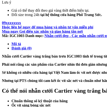
Lưu ý
Giá có thể thay đổi theo giá vàng thời điểm hiện tại.
Đổi size trong 24h
tại hệ thống cửa hàng Phố Trang Sức.
09xxxxxxxx
Hoặc liên hệ ngay để mua hàng và nhận tư vấn miễn phí
Mua ngay
Gọi điện xác nhận và giao hàng tận nơi
Mã:
IGC1003
Danh mục:
Nhẫn cưới đẹp - Các mẫu nhẫn cưới m
Mô tả
Đánh giá (0)
Nhẫn cưới Cartier vàng trắng bản trơn IGC1003 tinh tế trong từn
Phải nói rằng các sản phẩm của Cartier nhìn thì đơn giản nhưng
Sẽ không có nhiều cửa hàng tại Việt Nam làm ốc vít nét được nh
Nhưng tại PTS chúng tôi cam kết ốc vít sắc nét và chuẩn như hãng
Có thể nói nhẫn cưới Cartier vàng trắng b
Chuẩn thông số kỹ thuật của hãng
Ốc vít sáng bóng sắc nét