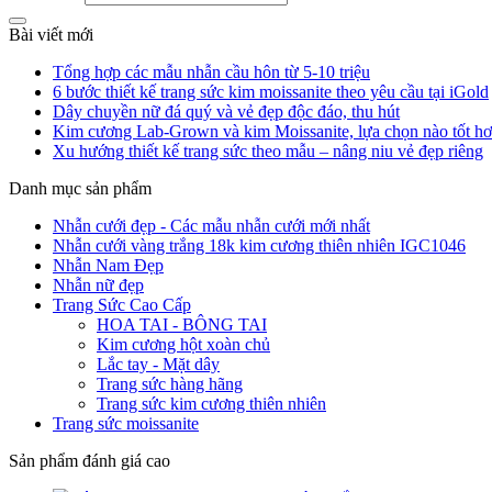
Bài viết mới
Tổng hợp các mẫu nhẫn cầu hôn từ 5-10 triệu
6 bước thiết kế trang sức kim moissanite theo yêu cầu tại iGold
Dây chuyền nữ đá quý và vẻ đẹp độc đáo, thu hút
Kim cương Lab-Grown và kim Moissanite, lựa chọn nào tốt h
Xu hướng thiết kế trang sức theo mẫu – nâng niu vẻ đẹp riêng
Danh mục sản phẩm
Nhẫn cưới đẹp - Các mẫu nhẫn cưới mới nhất
Nhẫn cưới vàng trắng 18k kim cương thiên nhiên IGC1046
Nhẫn Nam Đẹp
Nhẫn nữ đẹp
Trang Sức Cao Cấp
HOA TAI - BÔNG TAI
Kim cương hột xoàn chủ
Lắc tay - Mặt dây
Trang sức hàng hãng
Trang sức kim cương thiên nhiên
Trang sức moissanite
Sản phẩm đánh giá cao