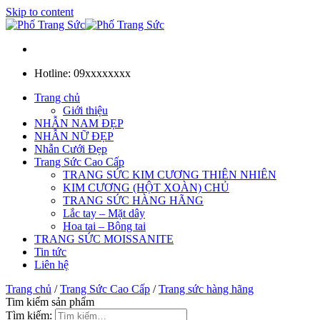
Skip to content
Hotline: 09xxxxxxxx
Trang chủ
Giới thiệu
NHẪN NAM ĐẸP
NHẪN NỮ ĐẸP
Nhẫn Cưới Đẹp
Trang Sức Cao Cấp
TRANG SỨC KIM CƯƠNG THIÊN NHIÊN
KIM CƯƠNG (HỘT XOÀN) CHỦ
TRANG SỨC HÀNG HÃNG
Lắc tay – Mặt dây
Hoa tai – Bông tai
TRANG SỨC MOISSANITE
Tin tức
Liên hệ
Trang chủ
/
Trang Sức Cao Cấp
/
Trang sức hàng hãng
Tim kiếm sản phẩm
Tìm kiếm: