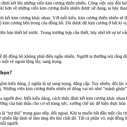
 đính kết lên những viên kim cương thiên nhiên. Công việc này đòi hỏi
ểu kĩ hơn về những viên kim cương thiên nhiên được sử dụng, ta hãy th
ính kết kim cương khác nhau. Với mỗi kiểu, kim cương thiên nhiên sẽ 
kim cương bên trong của đồng hồ. Dù được độ kim cương ở bất kì vị tr
ên bản thiết kế trước. Trong trường hợp cần thiết, hãy nhờ tới sự tư vấ
ể độ đồng hồ không phải điều ngẫu nhiên. Người ta thường nói rằng đ
 một vẻ ngoài lộng lẫy, sang trọng.
chọn?
ồm kiểu dáng, ý nghĩa là sự sang trọng, đẳng cấp. Tuy nhiên, đôi lúc
. Những viên kim cương thiên nhiên sẽ đóng vai trò như “mảnh ghép” 
a người đeo. Mỗi kiểu dáng, cách thức đính kết kim cương khác nhau l
 tưởng của bản thân cho cơ sở trang sức, xưởng chế tác để hiện thực hóa
 là “trợ thủ” trong giao tiếp, đối ngoại. Khi ta muốn bắt đầu một câu 
 nhiên lấp lánh sẽ làm tăng lên khí chất đó. Tất cả phần vỏ, mặt đồng
mỗi người.