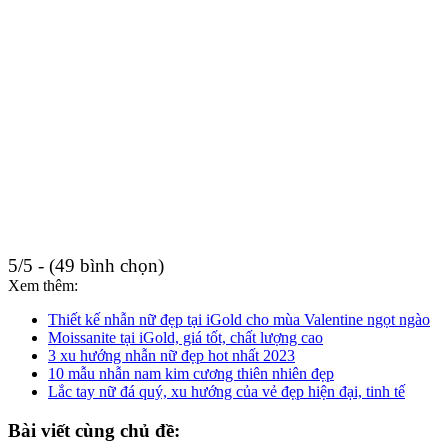
5/5 - (49 bình chọn)
Xem thêm:
Thiết kế nhẫn nữ đẹp tại iGold cho mùa Valentine ngọt ngào
Moissanite tại iGold, giá tốt, chất lượng cao
3 xu hướng nhẫn nữ đẹp hot nhất 2023
10 mẫu nhẫn nam kim cương thiên nhiên đẹp
Lắc tay nữ đá quý, xu hướng của vẻ đẹp hiện đại, tinh tế
Bài viết cùng chủ đề: