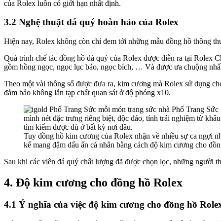
của Rolex luôn có giới hạn nhất định.
3.2 Nghệ thuật đá quý hoàn hảo của Rolex
Hiện nay, Rolex không còn chỉ đem tới những mẫu đồng hồ thông thư
Quá trình chế tác đồng hồ đá quý của Rolex được diễn ra tại Rolex 
gồm hồng ngọc, ngọc lục bảo, ngọc bích, … Và được ưa chuộng nhất 
Theo một vài thông số được đưa ra, kim cương mà Rolex sử dụng cho
đảm bảo không lẫn tạp chất quan sát ở độ phóng x10.
Tuy đồng hồ kim cương của Rolex nhận về nhiều sự ca ngợi nh
kế mang đậm dấu ấn cá nhân bằng cách độ kim cương cho đồn
Sau khi các viên đá quý chất lượng đã được chọn lọc, những người th
4. Độ kim cương cho đồng hồ Rolex
4.1 Ý nghĩa của việc độ kim cương cho đồng hồ Role