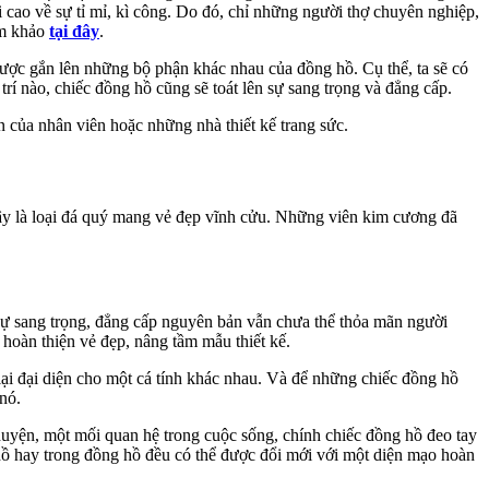
 cao về sự tỉ mỉ, kì công. Do đó, chỉ những người thợ chuyên nghiệp,
am khảo
tại đây
.
được gắn lên những bộ phận khác nhau của đồng hồ. Cụ thể, ta sẽ có
í nào, chiếc đồng hồ cũng sẽ toát lên sự sang trọng và đẳng cấp.
n của nhân viên hoặc những nhà thiết kế trang sức.
ây là loại đá quý mang vẻ đẹp vĩnh cửu. Những viên kim cương đã
 sự sang trọng, đẳng cấp nguyên bản vẫn chưa thể thỏa mãn người
hoàn thiện vẻ đẹp, nâng tầm mẫu thiết kế.
ại đại diện cho một cá tính khác nhau. Và để những chiếc đồng hồ
 nó.
chuyện, một mối quan hệ trong cuộc sống, chính chiếc đồng hồ đeo tay
 hồ hay trong đồng hồ đều có thể được đổi mới với một diện mạo hoàn