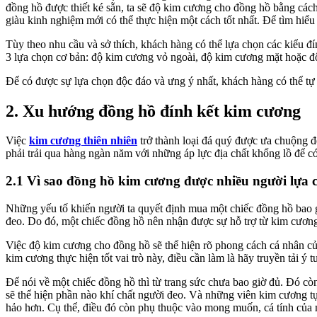
đồng hồ được thiết ké sẵn, ta sẽ độ kim cương cho đồng hồ bằng cách
giàu kinh nghiệm mới có thể thực hiện một cách tốt nhất. Để tìm hi
Tùy theo nhu cầu và sở thích, khách hàng có thể lựa chọn các kiểu đ
3 lựa chọn cơ bản: độ kim cương vỏ ngoài, độ kim cương mặt hoặc độ 
Để có được sự lựa chọn độc đáo và ưng ý nhất, khách hàng có thể tự l
2. Xu hướng đồng hồ đính kết kim cương
Việc
kim cương thiên nhiên
trở thành loại đá quý được ưa chuộng đ
phải trải qua hàng ngàn năm với những áp lực địa chất khổng lồ để có
2.1 Vì sao đồng hồ kim cương được nhiều người lựa 
Những yếu tố khiến người ta quyết định mua một chiếc đồng hồ bao g
đeo. Do đó, một chiếc đồng hồ nên nhận được sự hỗ trợ từ kim cương
Việc độ kim cương cho đồng hồ sẽ thể hiện rõ phong cách cá nhân củ
kim cương thực hiện tốt vai trò này, điều cần làm là hãy truyền tải ý
Để nói về một chiếc đồng hồ thì từ trang sức chưa bao giờ đủ. Đó còn
sẽ thể hiện phần nào khí chất người đeo. Và những viên kim cương tự
hảo hơn. Cụ thể, điều đó còn phụ thuộc vào mong muốn, cá tính của 