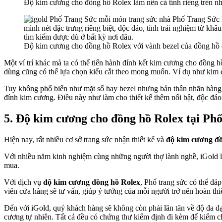
Độ kim cương cho đồng hồ Rolex làm nên cá tính riêng trên nh
Độ kim cương cho đồng hồ Rolex với vành bezel của đồng hồ 
Một ví trí khác mà ta có thể tiến hành đính kết kim cương cho đồng 
dùng cũng có thể lựa chọn kiểu cắt theo mong muốn. Ví dụ như kim 
Tuy không phổ biến như mặt số hay bezel nhưng bản thân nhãn hàng 
đính kim cương. Điều này như làm cho thiết kế thêm nổi bật, độc đáo
5. Độ kim cương cho đồng hồ Rolex tại Phố
Hiện nay, rất nhiều cơ sở trang sức nhận thiết kế và
độ kim cương đ
Với nhiều năm kinh nghiệm cùng những người thợ lành nghề, iGold luô
mua.
Với dịch vụ
độ kim cương đồng hồ Rolex
, Phố trang sức có thể đá
viên cửa hàng sẽ tư vấn, giúp ý tưởng của mỗi người trở nên hoàn th
Đến với iGold, quý khách hàng sẽ không còn phải lăn tăn về độ đa
cương tự nhiên. Tất cả đều có chứng thư kiểm định đi kèm để kiểm c