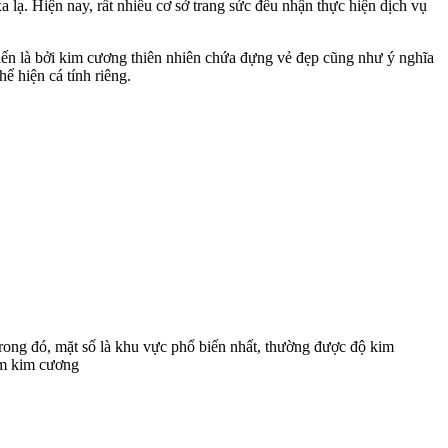
 lạ. Hiện nay, rất nhiều cơ sở trang sức đều nhận thực hiện dịch vụ
iến là bởi kim cương thiên nhiên chứa đựng vẻ đẹp cũng như ý nghĩa
ể hiện cá tính riêng.
rong đó, mặt số là khu vực phổ biến nhất, thường được độ kim
ạm kim cương