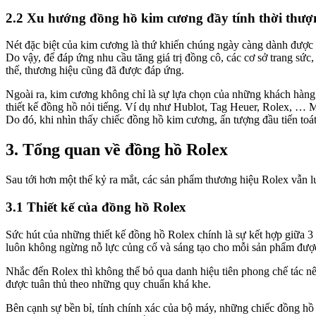
2.2 Xu hướng đồng hồ kim cương đầy tính thời thượ
Nét đặc biệt của kim cương là thứ khiến chúng ngày càng dành được
Do vậy, để đáp ứng nhu cầu tăng giá trị đồng cô, các cơ sở trang sức
thế, thương hiệu cũng đã được đáp ứng.
Ngoài ra, kim cương không chỉ là sự lựa chọn của những khách hàng t
thiết kế đồng hồ nỏi tiếng. Ví dụ như Hublot, Tag Heuer, Rolex, … Mỗ
Do đó, khi nhìn thấy chiếc đồng hồ kim cương, ấn tượng đầu tiến toát
3. Tổng quan về đồng hồ Rolex
Sau tới hơn một thế kỷ ra mắt, các sản phẩm thương hiệu Rolex vẫn lu
3.1 Thiết kế của đồng hồ Rolex
Sức hút của những thiết kế đồng hồ Rolex chính là sự kết hợp giữa 3
luôn không ngừng nỗ lực củng cố và sáng tạo cho mỗi sản phẩm được 
Nhắc đến Rolex thì không thể bỏ qua danh hiệu tiên phong chế tác nê
được tuân thủ theo những quy chuẩn khá khe.
Bên cạnh sự bền bỉ, tính chính xác của bộ máy, những chiếc đồng hồ