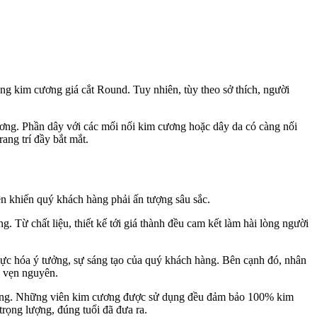
ng kim cương giá cắt Round. Tuy nhiên, tùy theo sở thích, người
ơng. Phần dây với các mối nối kim cương hoặc dây da có càng nối
ang trí đầy bắt mắt.
tên khiến quý khách hàng phải ấn tượng sâu sắc.
 Từ chất liệu, thiết kế tới giá thành đều cam kết làm hài lòng người
 thực hóa ý tưởng, sự sáng tạo của quý khách hàng. Bên cạnh đó, nhân
c vẹn nguyên.
p ứng. Những viên kim cương được sử dụng đều đảm bảo 100% kim
rọng lượng, đúng tuổi đã đưa ra.