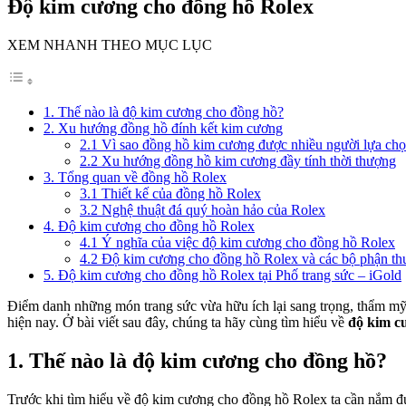
Độ kim cương cho đồng hồ Rolex
XEM NHANH THEO MỤC LỤC
1. Thế nào là độ kim cương cho đồng hồ?
2. Xu hướng đồng hồ đính kết kim cương
2.1 Vì sao đồng hồ kim cương được nhiều người lựa ch
2.2 Xu hướng đồng hồ kim cương đầy tính thời thượng
3. Tổng quan về đồng hồ Rolex
3.1 Thiết kế của đồng hồ Rolex
3.2 Nghệ thuật đá quý hoàn hảo của Rolex
4. Độ kim cương cho đồng hồ Rolex
4.1 Ý nghĩa của việc độ kim cương cho đồng hồ Rolex
4.2 Độ kim cương cho đồng hồ Rolex và các bộ phận t
5. Độ kim cương cho đồng hồ Rolex tại Phố trang sức – iGold
Điểm danh những món trang sức vừa hữu ích lại sang trọng, thẩm mỹ
hiện nay. Ở bài viết sau đây, chúng ta hãy cùng tìm hiểu về
độ kim c
1. Thế nào là độ kim cương cho đồng hồ?
Trước khi tìm hiểu về độ kim cương cho đồng hồ Rolex ta cần nắm 