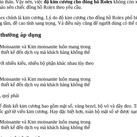
ản thân. Vậy nên, việc
độ kim cương cho đồng hồ Rolex
không còn xa
nào nên chiếc đồng hồ Rolex theo yêu cầu.
olex chính là kim cương. Lý do độ kim cương cho đồng hồ Rolex phổ b
tầm, đề cao tính sang trọng. Và điều này cũng để người dùng có thể th
n thường áp dụng
i nhiều kiểu, nhiều bộ phận khác nhau tùy theo
, quý phái
 đính kết kim cương bao gồm mặt số, vàng bezel, bộ vỏ và dây đeo. T
ốc giờ từ viên kim cương. Hay đặc biệt hơn, toàn bộ mặt số sẽ được n