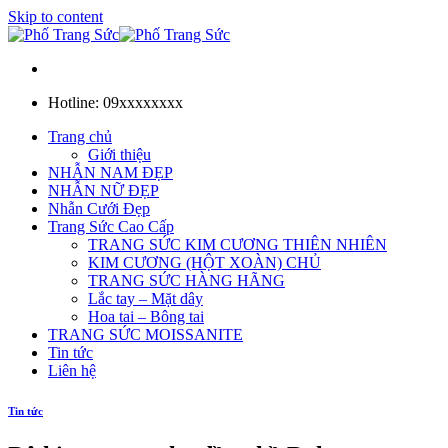
Skip to content
Hotline: 09xxxxxxxx
Trang chủ
Giới thiệu
NHẪN NAM ĐẸP
NHẪN NỮ ĐẸP
Nhẫn Cưới Đẹp
Trang Sức Cao Cấp
TRANG SỨC KIM CƯƠNG THIÊN NHIÊN
KIM CƯƠNG (HỘT XOÀN) CHỦ
TRANG SỨC HÀNG HÃNG
Lắc tay – Mặt dây
Hoa tai – Bông tai
TRANG SỨC MOISSANITE
Tin tức
Liên hệ
Tin tức