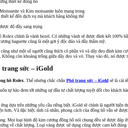
ững thiết kế đồng hồ
được độ đầy sang trọng
hồ Rolex chính là vành bezel. Có những vành sẽ được đính kết 100% bằ
cương baguette cũng là một gơi ý độc đáo và đầy thẩm mỹ.
cũng như một số người cũng thích có phần vỏ và dây đeo đính kim cư
. Không còn khoảng trống giữa dây đeo và vỏ. Thay vào đó, nó được tr
 trang sức – iGold
ồng hồ Rolex
. Thế nhưng chắc chắn
Phố trang sức – iGold
sẽ là cái 
n tự hào đem tới những sự đầu tư chất lượng tuyệt đối cho khách hàng.
p ứng dựa trên những yêu cầu riêng biệt. iGold sẽ chính là người hiện
iện hơn. Và đặc biệt, tính cá nhân, phong cách của đồng hồ vẫn sẽ đượ
 dạng. Mọi loại hình độ kim cương đồng hồ nói chung đều sẽ được đá
hứng về chất lượng. Loại vàng được sử dụng cũng được cam kết đúng t